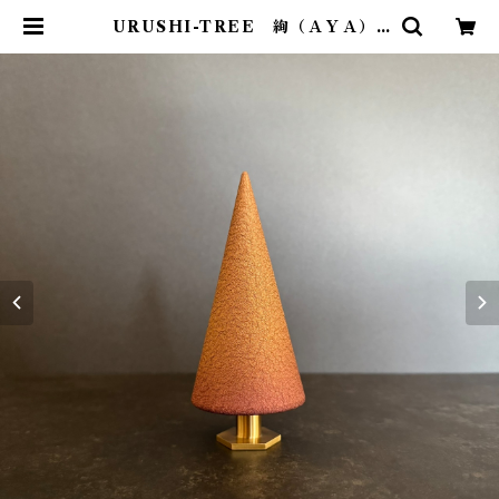
URUSHI-TREE 絢（ＡＹＡ） |
STYLE +PLUS