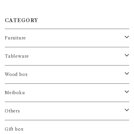
CATEGORY
Furniture
コンソール
Tableware
ブックシェルフ
テーブルランナー
Wood box
アレンジプレート
ＨＡＫＯ- 大事なもの
Meiboku
ティーマット
ＨＡＫＯ- おやつの時間
日本の木
Others
カトラリーレスト
ＨＡＫＯ- 香りの時間
世界の木
フラワーボックス
Gift box