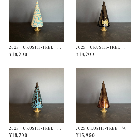
2025 URUSHI-TREE モ
2025 URUSHI-TREE 金
ミ（ＭＯＭＩ）
龍（ＫＩＮＲＹＵ）
¥18,700
¥18,700
2025 URUSHI-TREE 瑠
2025 URUSHI-TREE 煌
璃（ＲＵＲＩ）
（ＫＯＵ）
¥18,700
¥15,950