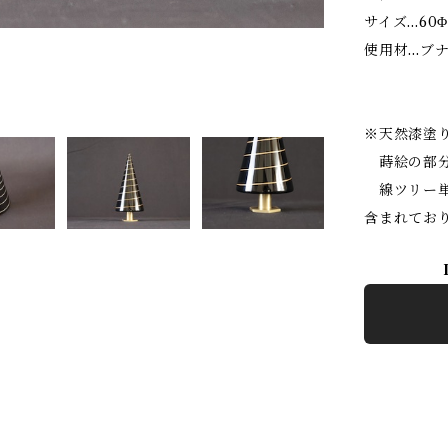
サイズ...6
使用材...
※天然漆塗
蒔絵の部分
線ツリー単
含まれてお