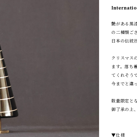
Internatio
艶がある黒
の二種類ご
日本の伝統
クリスマス
ます。落ち
てくれそう
今までと違
数量限定と
御了承の上
▼仕様