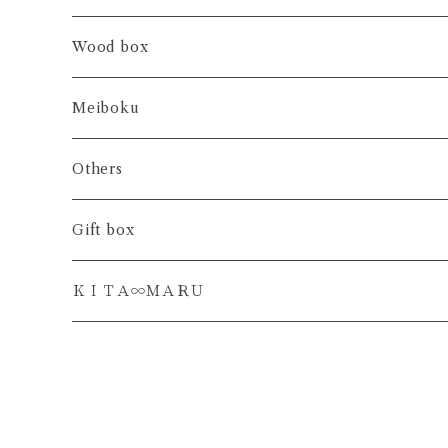
ブックシェルフ
テーブルランナー
Wood box
アレンジプレート
ＨＡＫＯ- 大事なもの
Meiboku
ティーマット
ＨＡＫＯ- おやつの時間
日本の木
Others
カトラリーレスト
ＨＡＫＯ- 香りの時間
世界の木
フラワーボックス
Gift box
ＫＡＺＡＲＩ - ＳＡＲＡ
ＨＡＫＯ- まとめる場所
お香 トワインセンス
ＫＩＴＡ∞ＭＡＲＵ
ＵＲＵＳＨＩ - ＳＡＲＡ
HAKO 蓋なし単品
ＯＫＯＵ - ＤＡＩ