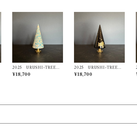
2025 URUSHI-TREE
2025 URUSHI-TREE
モミ（ＭＯＭＩ）
金龍（ＫＩＮＲＹＵ）
¥18,700
¥18,700