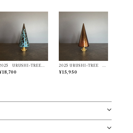
2025 URUSHI-TREE
2025 URUSHI-TREE 煌
瑠璃（ＲＵＲＩ）
（ＫＯＵ）
¥18,700
¥15,950