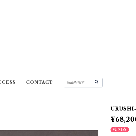
CCESS
CONTACT
URUSHI
¥68,20
残り1点