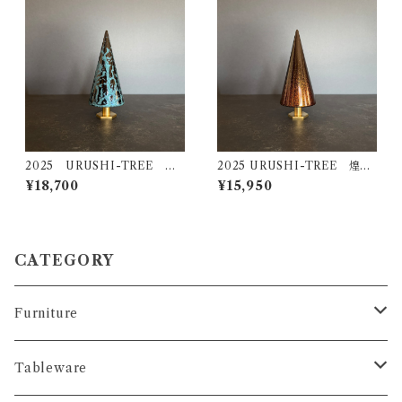
2025 URUSHI-TREE 瑠
2025 URUSHI-TREE 煌
璃（ＲＵＲＩ）
（ＫＯＵ）
¥18,700
¥15,950
CATEGORY
Furniture
コンソール
Tableware