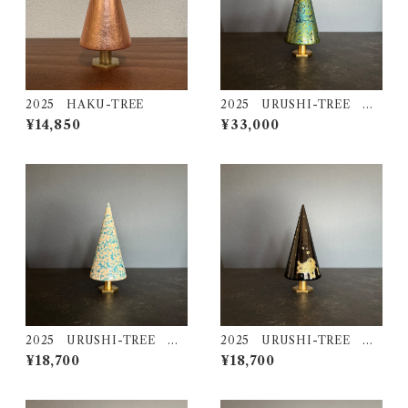
2025 HAKU-TREE
2025 URUSHI-TREE 海
松（ＭＩＲＵ）
¥14,850
¥33,000
2025 URUSHI-TREE モ
2025 URUSHI-TREE 金
ミ（ＭＯＭＩ）
龍（ＫＩＮＲＹＵ）
¥18,700
¥18,700