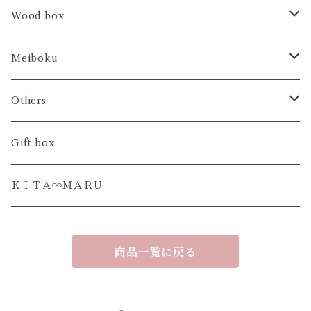
ブックシェルフ
テーブルランナー
Wood box
アレンジプレート
ＨＡＫＯ- 大事なもの
Meiboku
ティーマット
ＨＡＫＯ- おやつの時間
日本の木
Others
カトラリーレスト
ＨＡＫＯ- 香りの時間
世界の木
フラワーボックス
Gift box
ＫＡＺＡＲＩ - ＳＡＲＡ
ＨＡＫＯ- まとめる場所
お香 トワインセンス
ＫＩＴＡ∞ＭＡＲＵ
ＵＲＵＳＨＩ - ＳＡＲＡ
HAKO 蓋なし単品
商品一覧に戻る
ＯＫＯＵ - ＤＡＩ