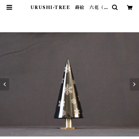
URUSHI-TREE 蒔絵 六花（Ｒ
ＯＫＫＡ） | STYLE +PLUS