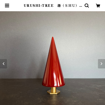
URUSHI-TREE 趣（ＳＨＵ） |
STYLE +PLUS