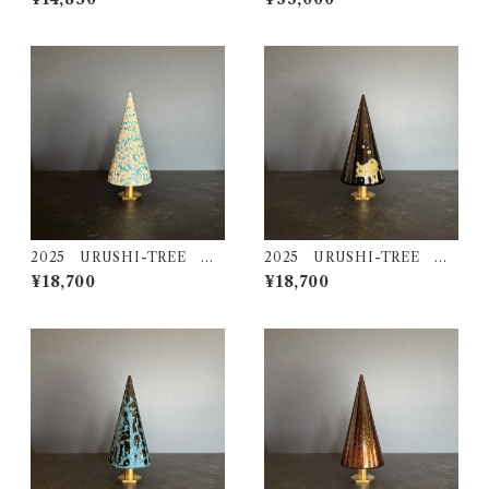
2025 URUSHI-TREE モ
2025 URUSHI-TREE 金
ミ（ＭＯＭＩ）
龍（ＫＩＮＲＹＵ）
¥18,700
¥18,700