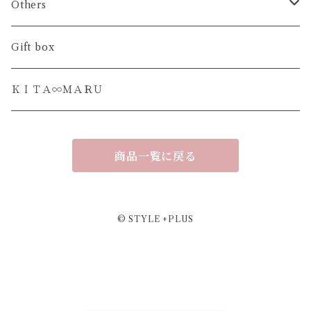
ティーマット
ＨＡＫＯ- おやつの時間
日本の木
Others
カトラリーレスト
ＨＡＫＯ- 香りの時間
世界の木
フラワーボックス
Gift box
ＫＡＺＡＲＩ - ＳＡＲＡ
ＨＡＫＯ- まとめる場所
お香 トワインセンス
ＫＩＴＡ∞ＭＡＲＵ
ＵＲＵＳＨＩ - ＳＡＲＡ
HAKO 蓋なし単品
商品一覧に戻る
ＯＫＯＵ - ＤＡＩ
URUSHI - TREE
© STYLE +PLUS
HAKU-ＴＲＥＥ