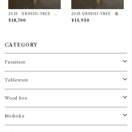
2025 URUSHI-TREE 瑠
2025 URUSHI-TREE 煌
璃（ＲＵＲＩ）
（ＫＯＵ）
¥18,700
¥15,950
CATEGORY
Furniture
コンソール
Tableware
ブックシェルフ
テーブルランナー
Wood box
アレンジプレート
ＨＡＫＯ- 大事なもの
Meiboku