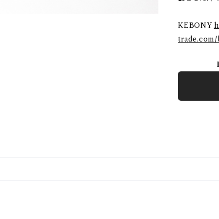
KEBONY
h
trade.com/