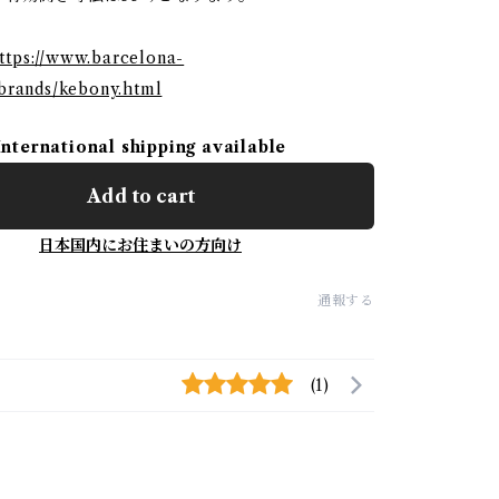
ttps://www.barcelona-
brands/kebony.html
International shipping available
Add to cart
日本国内にお住まいの方向け
通報する
(1)