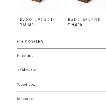
ＨＡＫＯ- 大事なもの【小】
ＨＡＫＯ- おやつの時間
001 漆クラック
【大】 002 漆クラック
¥15,180
¥19,800
CATEGORY
Furniture
コンソール
Tableware
ブックシェルフ
テーブルランナー
Wood box
アレンジプレート
ＨＡＫＯ- 大事なもの
Meiboku