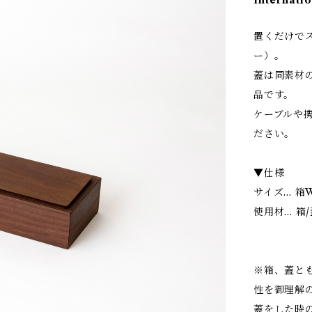
Internatio
置くだけでス
ー）。
蓋は同素材
品です。
ケーブルや
ださい。
▼仕様
サイズ... 箱
使用材... 
※箱、蓋と
性を御理解
蓋をした時