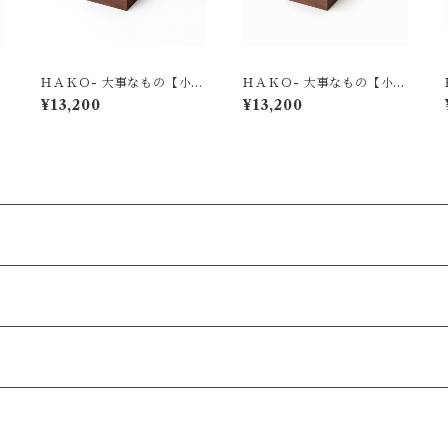
ＨＡＫＯ- 大事なもの【小】
ＨＡＫＯ- 大事なもの【小】
001 龍（朴）
001 桜
¥13,200
¥13,200