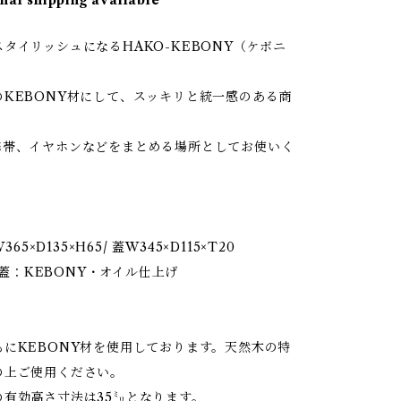
nal shipping available
タイリッシュになるHAKO-KEBONY（ケボニ
のKEBONY材にして、スッキリと統一感のある商
携帯、イヤホンなどをまとめる場所としてお使いく
W365×D135×H65/ 蓋W345×D115×T20
箱/蓋：KEBONY・オイル仕上げ
もにKEBONY材を使用しております。天然木の特
の上ご使用ください。
の有効高さ寸法は35㍉となります。