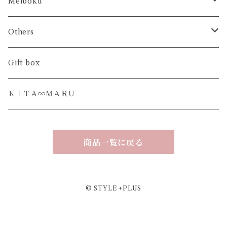
アレンジプレート
ＨＡＫＯ- 大事なもの
Meiboku
ティーマット
ＨＡＫＯ- おやつの時間
日本の木
Others
カトラリーレスト
ＨＡＫＯ- 香りの時間
世界の木
フラワーボックス
Gift box
ＫＡＺＡＲＩ - ＳＡＲＡ
ＨＡＫＯ- まとめる場所
お香 トワインセンス
ＫＩＴＡ∞ＭＡＲＵ
ＵＲＵＳＨＩ - ＳＡＲＡ
HAKO 蓋なし単品
商品一覧に戻る
ＯＫＯＵ - ＤＡＩ
URUSHI - TREE
© STYLE +PLUS
HAKU-ＴＲＥＥ