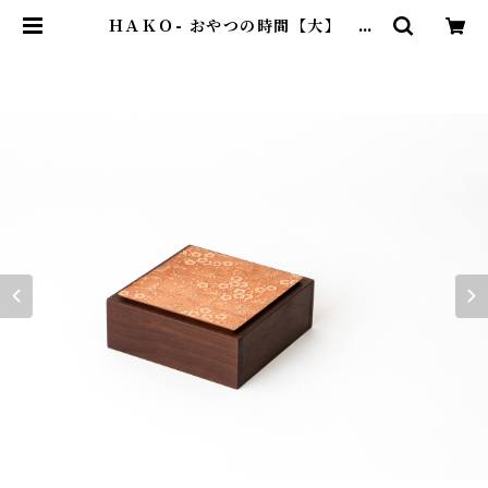
ＨＡＫＯ- おやつの時間【大】 00
2 松竹梅 | STYLE +PLUS