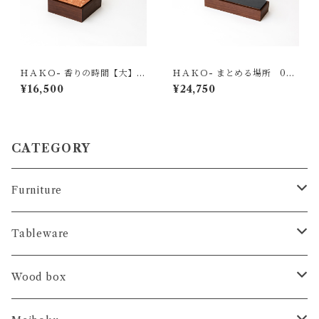
ＨＡＫＯ- 香りの時間【大】
ＨＡＫＯ- まとめる場所 003
002 宝づくし
漆クラック
¥16,500
¥24,750
CATEGORY
Furniture
コンソール
Tableware
ブックシェルフ
テーブルランナー
Wood box